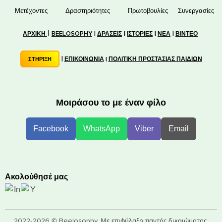
👥 Μετέχοντες
✋📚 Δραστηριότητες
🐝🏠 Πρωτοβουλίες
🤝 Συνεργασίες
|
ΑΡΧΙΚΗ
BEELOSOPHY
|
ΔΡΑΣΕΙΣ
|
ΙΣΤΟΡΙΕΣ
|
ΝΕΑ
|
ΒΙΝΤΕΟ
|
ΕΠΙΚΟΙΝΩΝΙΑ
ΠΟΛΙΤΙΚΗ ΠΡΟΣΤΑΣΙΑΣ ΠΑΙΔΙΩΝ
ΣΤΗΡΙΞΗ
|
Μοιράσου το με έναν φίλο
Facebook
WhatsApp
Viber
Email
Ακολούθησέ μας
2022-2026 © Beelosophy. Με επιφύλαξη παντός δικαιώματος.