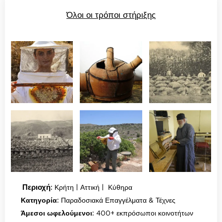
Όλοι οι τρόποι στήριξης
📍
Περιοχή:
Κρήτη | Αττική | Κύθηρα
🏺
Κατηγορία:
Παραδοσιακά Επαγγέλματα & Τέχνες
👥
Άμεσοι ωφελούμενοι:
400+
ε
κπρόσωποι κοινοτήτων