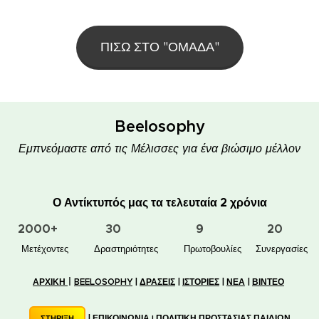
ΠΙΣΩ ΣΤΟ "ΟΜΑΔΑ"
Beelosophy
Εμπνεόμαστε από τις Μέλισσες για ένα βιώσιμο μέλλον
Ο Αντίκτυπός μας τα τελευταία 2 χρόνια
2000+
30
9
20
👥 Μετέχοντες
✋📚 Δραστηριότητες
🐝🏠 Πρωτοβουλίες
🤝 Συνεργασίες
|
ΑΡΧΙΚΗ
BEELOSOPHY
|
ΔΡΑΣΕΙΣ
|
ΙΣΤΟΡΙΕΣ
|
ΝΕΑ
|
ΒΙΝΤΕΟ
|
ΕΠΙΚΟΙΝΩΝΙΑ
ΠΟΛΙΤΙΚΗ ΠΡΟΣΤΑΣΙΑΣ ΠΑΙΔΙΩΝ
ΣΤΗΡΙΞΗ
|