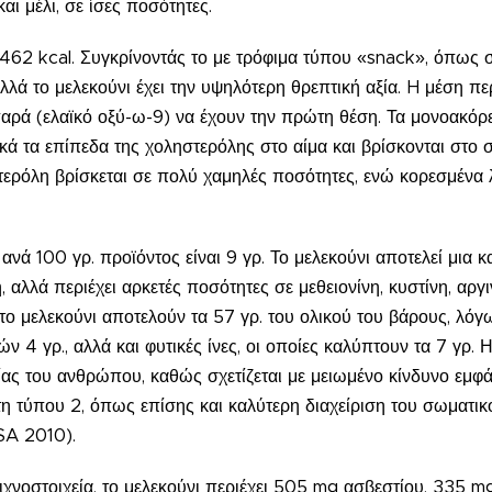
ι μέλι, σε ίσες ποσότητες.
ι 462 kcal. Συγκρίνοντάς το με τρόφιμα τύπου «snack», όπως σ
αλλά το μελεκούνι έχει την υψηλότερη θρεπτική αξία. H μέση περ
παρά (ελαϊκό οξύ-ω-9) να έχουν την πρώτη θέση. Τα μονοακόρ
κά τα επίπεδα της χοληστερόλης στο αίμα και βρίσκονται στο
ηστερόλη βρίσκεται σε πολύ χαμηλές ποσότητες, ενώ κορεσμέν
 ανά 100 γρ. προϊόντος είναι 9 γρ. Το μελεκούνι αποτελεί μια
, αλλά περιέχει αρκετές ποσότητες σε μεθειονίνη, κυστίνη, αργι
ο μελεκούνι αποτελούν τα 57 γρ. του ολικού του βάρους, λόγω
 4 γρ., αλλά και φυτικές ίνες, οι οποίες καλύπτουν τα 7 γρ
ίας του ανθρώπου, καθώς σχετίζεται με μειωμένο κίνδυνο εμφ
 τύπου 2, όπως επίσης και καλύτερη διαχείριση του σωματι
SA 2010).
 ιχνοστοιχεία, το μελεκούνι περιέχει 505 mg ασβεστίου, 335