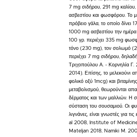
7 mg σιδήρου, 291 mg καλίου,
ασβεστίου και φωσφόρου. Το μ
πρόβειο γάλα, το οποίο δίνει
1000 mg ασβεστίου την ημέρα 
100 γρ. περιέχει 335 mg φωσφ
τόνο (230 mg), τον σολωμό (28
περιέχει 7 mg σιδήρου, δηλαδή
Τριχοπούλου Α. - Κορνηλία Γ.
2014). Επίσης, το μελεκούνι α
φολικό οξύ 1mcg) και βιταμίνη
μεταβολισμού, θεωρούνται απαρ
δέρματος και των μαλλιών. Η ση
σύσταση του σουσαμιού. Οι φυτο
λιγνάνες, είναι γνωστές για τ
al 2008, Institute of Medici
Mateljan 2018, Namiki M. 2007