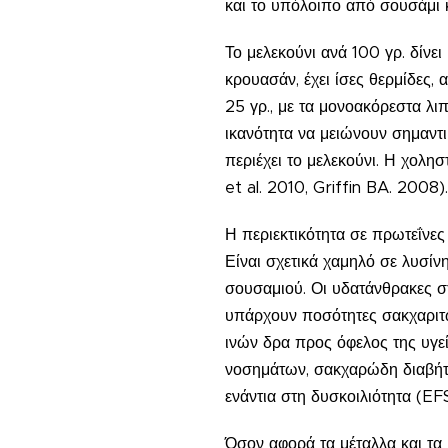
και το υπόλοιπο από σουσάμι κα
Το μελεκούνι ανά 100 γρ. δίνε
κρουασάν, έχει ίσες θερμίδες, 
25 γρ., με τα μονοακόρεστα λι
ικανότητα να μειώνουν σημαντι
περιέχει το μελεκούνι. Η χολ
et al. 2010, Griffin BA. 2008).
Η περιεκτικότητα σε πρωτεΐνες
Είναι σχετικά χαμηλό σε λυσίνη
σουσαμιού. Οι υδατάνθρακες στ
υπάρχουν ποσότητες σακχαριτών
ινών δρα προς όφελος της υγε
νοσημάτων, σακχαρώδη διαβήτη
ενάντια στη δυσκοιλιότητα (EF
Όσον αφορά τα μέταλλα και τα