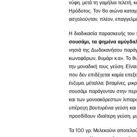
νύφη, μετά τη γαμήλια τελετή, 
Ηρόδοτος. Τον 8ο αιώνα καταγ
ασχολούνταν, πλέον, επαγγελμ
Η διαδικασία παρασκευής του 
σουσάμι, τα ψημένα αμύγδαλ
νησιά της Δωδεκανήσου παράγετ
κωνοφόρων, θυμάρι κ.α». Το θυ
την μοναδική τους γεύση. Είναι
που δεν επιδέχεται καμία επεξε
ένζυμα, μέταλλα, βιταμίνες, μι
σουσάμι παράγονταν στην περιο
και των μονοακόρεστων λιπαρώ
υπέροχη βουτυρένια γεύση και 
προσδίδουν ιδιαίτερη γεύση, 
Τα 100 γρ. Μελεκούνι αποτελούν