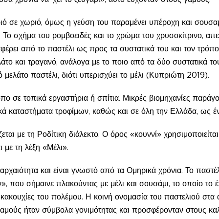
ιό σε χωριό, όμως η γεύση του παραμένει υπέροχη και σουσαμ
. Το σχήμα του ρομβοειδές και το χρώμα του χρυσοκίτρινο, α
φέρει από το παστέλι ως προς τα συστατικά του και τον τρόπ
λάτο και τραγανό, ανάλογα με το ποιο από τα δύο συστατικά του
ό μελάτο παστέλι, διότι υπερισχύει το μέλι (Κυπριώτη 2019).
ο σε τοπικά εργαστήρια ή σπίτια. Μικρές βιομηχανίες παράγου
ά καταστήματα τροφίμων, καθώς και σε όλη την Ελλάδα, ως έν
εται με τη Ροδίτικη διάλεκτο. Ο όρος «κουννί» χρησιμοποιείτ
 με τη λέξη «Μέλι».
ν αρχαιότητα και είναι γνωστό από τα Ομηρικά χρόνια. Το παστέ
ν», που σήμαινε πλακούντας με μέλι και σουσάμι, το οποίο το 
κακουχίες του πολέμου. Η κοινή ονομασία του παστελιού στα 
ησαμούς ήταν σύμβολα γονιμότητας και προσφέρονταν στους κα