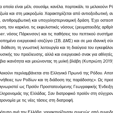
 οποία είναι μέλι, σουσάμι, κανέλα, πορτοκάλι, το μελεκούνι Ρό
υζωία και στη μακροζωία. Χαρακτηρίζεται από αντιοξειδωτική, αν
, αντιθρομβωτική και υποχοληστεριναιμική δράση. Έχει οστεοπρ
, τον καρκίνο, τις εκφυλιστικές νόσους (ρευματοειδής αρθρί
er, νόσος Πάρκινσον) και τις παθήσεις του πεπτικού συστήματ
ροπημένο ενεργειακό ισοζύγιο (ΣΒ, ΔΜΣ) και σε μια ιδανική 
 διάθεση, τη γνωστική λειτουργία και τη διαύγεια του εγκεφάλο
φυσικής του προέλευσης, αλλά και ενεργειακό σνακ για αθλητές
ια ικανότητα και μειώνοντας τη μυϊκή βλάβη (Κυπριώτη 2019)
λεκούνι περιλαμβάνεται στο Ελληνικό Πρωινό της Ρόδου. Αποτ
συνήθειες των Ροδίων και τη διάδοση της παράδοσης». Ως πρε
γνωριστεί ως Προϊόν Προστατευόμενης Γεωγραφικής Ένδειξης κ
 Κληρονομιάς της Ελλάδας. Σαν διατροφικό προϊόν στη σύγχρον
ρονομία με τις νέες τάσεις στη διατροφή.
ότυπο ανά την Ελλάδα, χαρακτηρίζονταν συνεχώς από συνειδη