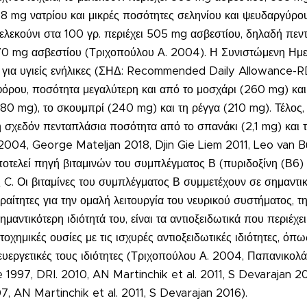
 8 mg νατρίου και μικρές ποσότητες σεληνίου και ψευδαργύρο
ελεκούνι στα 100 γρ. περιέχει 505 mg ασβεστίου, δηλαδή πε
 170 mg ασβεστίου (Τριχοπούλου Α. 2004). Η Συνιστώμενη Ημ
για υγιείς ενήλικες (ΣΗΔ: Recommended Daily Allowance-RD
όρου, ποσότητα μεγαλύτερη και από το μοσχάρι (260 mg) κα
0 mg), το σκουμπρί (240 mg) και τη ρέγγα (210 mg). Τέλος, 
 σχεδόν πενταπλάσια ποσότητα από το σπανάκι (2,1 mg) και τ
 2004, George Mateljan 2018, Djin Gie Liem 2011, Leo van 
ποτελεί πηγή βιταμινών του συμπλέγματος Β (πυριδοξίνη (Β6) 
ς C. Οι βιταμίνες του συμπλέγματος Β συμμετέχουν σε σημαντικ
αίτητες για την ομαλή λειτουργία του νευρικού συστήματος, τη
μαντικότερη ιδιότητά του, είναι τα αντιοξειδωτικά που περιέχει
χημικές ουσίες με τις ισχυρές αντιοξειδωτικές ιδιότητες, όπως 
ις ευεργετικές τους ιδιότητες (Τριχοπούλου Α. 2004, Παπανικο
ne 1997, DRI. 2010, AN Martinchik et al. 2011, S Devarajan
, AN Martinchik et al. 2011, S Devarajan 2016).