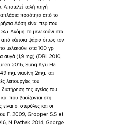
υ. Αποτελεί καλή πηγή
νταπλάσια ποσότητα από το
ερήσια Δόση είναι περίπου
A). Ακόμη, το μελεκούνι στα
ι από κάποια ψάρια όπως τον
το μελεκούνι στα 100 γρ.
α αυγά (1,9 mg) (DRI. 2010,
Buren 2016, Sung Kyu Ha
49 mg, νιασίνη 2mg, και
ές λειτουργίες του
 διατήρηση της υγείας του
 και που βασίζονται στη
είναι οι στερόλες και οι
λάου Γ. 2009, Gropper S.S et
 2016, N Pathak 2014, George