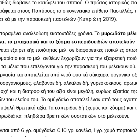
καθώς διάβαινε το κατώφλι του σπιτιού. Ο πρώτος ιστορικός πο
ράφεται στους Παπύρους το οικογενειακό επίθετο Παστιλλάς, π
ατικά με την παρασκευή παστελιών (Κυπριώτη 2019).
παραμένει αναλλοίωτη εκατοντάδες χρόνια. Το
μυρωδάτο
μέλ
α, τα μπαχαρικά και το ξύσμα εσπεριδοειδών αποτελούν 
αι εξαιρετικής ποιότητας μέλι σε διαφορετικές ποικιλίες όπως
μαρίσιο και το μέλι ανθέων ξεχωρίζουν για την εξαιρετική ποι
 τα μέλια που επιλέγονται για την παρασκευή του μελεκουνιού.
ργασία και αποτελείται από νερό φυσικά σάκχαρα, οργανικά οξέ
κροοργανισμούς, φλαβονοειδή, αλκαλοειδή, γυρεόκοκκους, αρωμα
χή και η διατροφική του αξία είναι μεγάλη, κυρίως εξαιτίας τ
ν του ελαίου του. Το αμύγδαλο αποτελεί έναν από τους αγαπ
υψηλή θρεπτική αξία. Τα εσπεριδοειδή (χυμός και ξύσμα) και 
μυρωδιά και πληθώρα θρεπτικών συστατικών στο μελεκούνι.
ται από 6 γρ. αμύγδαλα, 0,10 γρ. κανέλα, 1 γρ. χυμό πορτοκάλ