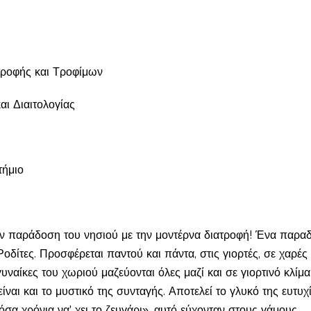
ατροφής και Τροφίμων
ι Διαιτολογίας
τήμιο
ν παράδοση του νησιού με την μοντέρνα διατροφή! Ένα παραδο
δίτες. Προσφέρεται παντού και πάντα, στις γιορτές, σε χαρές 
γυναίκες του χωριού μαζεύονται όλες μαζί και σε γιορτινό κλίμα
είναι και το μυστικό της συνταγής. Αποτελεί το γλυκό της ευτυχ
τόσα χρόνια να' χει το ζευγάρι», αυτό εύχονταν στους γάμους.