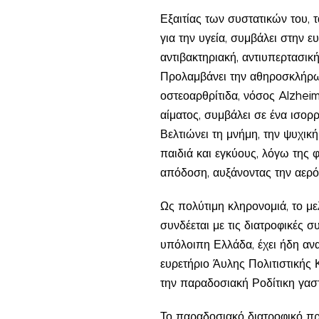
Εξαιτίας των συστατικών του, τα
για την υγεία, συμβάλει στην ε
αντιβακτηριακή, αντιυπερτασική
Προλαμβάνει την αθηροσκλήρωση
οστεοαρθρίτιδα, νόσος Alzheim
αίματος, συμβάλει σε ένα ισορ
Βελτιώνει τη μνήμη, την ψυχική
παιδιά και εγκύους, λόγω της 
απόδοση, αυξάνοντας την αερόβ
Ως πολύτιμη κληρονομιά, το με
συνδέεται με τις διατροφικές 
υπόλοιπη Ελλάδα, έχει ήδη ανα
ευρετήριο Άυλης Πολιτιστικής
την παραδοσιακή Ροδίτικη γαστ
Το παραδοσιακό διατροφικό πρ