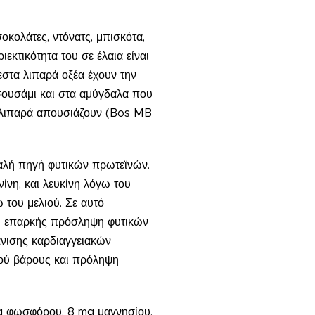
οκολάτες, ντόνατς, μπισκότα,
ιεκτικότητα του σε έλαια είναι
εστα λιπαρά οξέα έχουν την
 σουσάμι και στα αμύγδαλα που
α λιπαρά απουσιάζουν (Bos MB
 καλή πηγή φυτικών πρωτεϊνών.
νίνη, και λευκίνη λόγω του
 του μελιού. Σε αυτό
. Η επαρκής πρόσληψη φυτικών
άνισης καρδιαγγειακών
κού βάρους και πρόληψη
 mg φωσφόρου, 8 mg μαγνησίου,