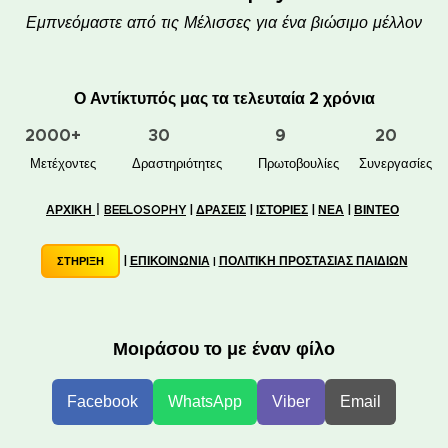
Εμπνεόμαστε από τις Μέλισσες για ένα βιώσιμο μέλλον
Ο Αντίκτυπός μας τα τελευταία 2 χρόνια
2000+
30
9
20
👥 Μετέχοντες
✋📚 Δραστηριότητες
🐝🏠 Πρωτοβουλίες
🤝 Συνεργασίες
|
ΑΡΧΙΚΗ
BEELOSOPHY
|
ΔΡΑΣΕΙΣ
|
ΙΣΤΟΡΙΕΣ
|
ΝΕΑ
|
ΒΙΝΤΕΟ
|
ΕΠΙΚΟΙΝΩΝΙΑ
ΠΟΛΙΤΙΚΗ ΠΡΟΣΤΑΣΙΑΣ ΠΑΙΔΙΩΝ
ΣΤΗΡΙΞΗ
|
Μοιράσου το με έναν φίλο
Facebook
WhatsApp
Viber
Email