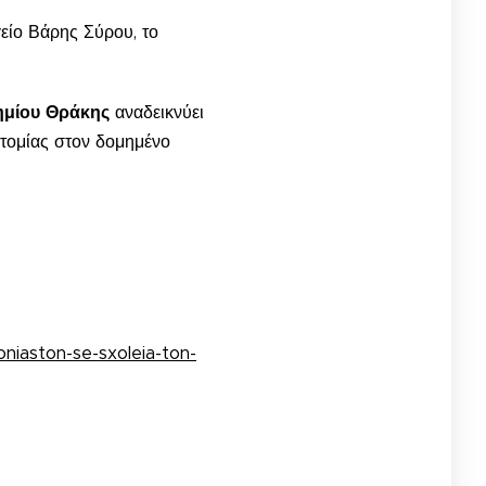
είο Βάρης Σύρου, το
ημίου Θράκης
αναδεικνύει
οτομίας στον δομημένο
niaston-se-sxoleia-ton-