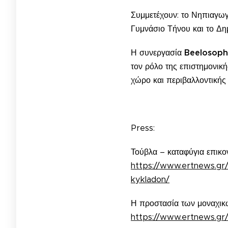
Συμμετέχουν: το Νηπιαγωγ
Γυμνάσιο Τήνου και το Δημ
Η συνεργασία
Beelosop
τον ρόλο της επιστημονικ
χώρο και περιβαλλοντικής
Press:
Τούβλα – καταφύγια επικ
https://www.ertnews.gr/p
kykladon/
Η προστασία των μοναχικ
https://www.ertnews.gr/