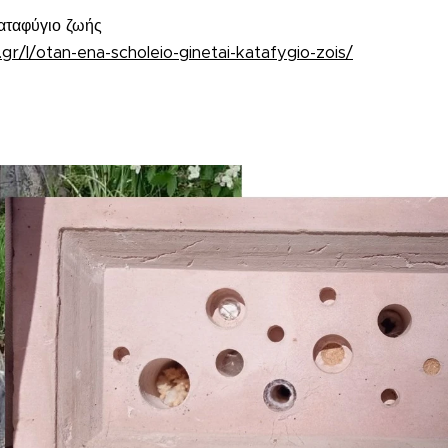
καταφύγιο ζωής
r/l/otan-ena-scholeio-ginetai-katafygio-zois/