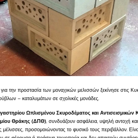
ια την προστασία των μοναχικών μελισσών ξεκίνησε στις Κυκ
ούβλων – καταλυμάτων σε σχολικές μονάδες.
γαστηρίου Ωπλισμένου Σκυροδέματος και Αντισεισμικών
ημίου Θράκης (ΔΠΘ)
, συνδυάζουν ασφάλεια, υψηλή αντοχή κ
ς μέλισσες, προσομοιώνοντας το φυσικό τους περιβάλλον. Είνα
σε φέρουσα ή πράσινη τοιχοποιία και δεν απαιτούν συντήρη