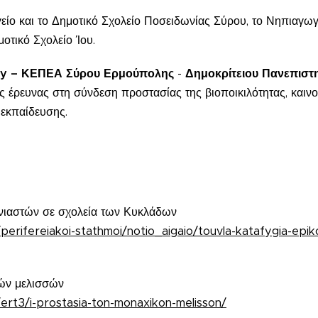
είο και το Δημοτικό Σχολείο Ποσειδωνίας Σύρου, το Νηπιαγωγ
οτικό Σχολείο Ίου.
hy – ΚΕΠΕΑ
Σύρου Ερμούπολης
-
Δημοκρίτειου Πανεπιστ
ής έρευνας στη σύνδεση προστασίας της βιοποικιλότητας, καιν
 εκπαίδευσης.
ονιαστών σε σχολεία των Κυκλάδων
erifereiakoi-stathmoi/notio_aigaio/touvla-katafygia-epiko
ών μελισσών
ert3/i-prostasia-ton-monaxikon-melisson/