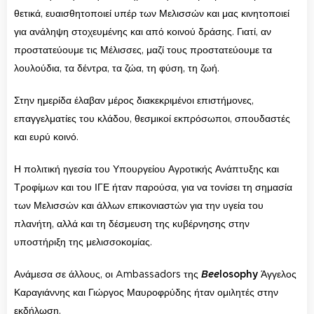
θετικά, ευαισθητοποιεί υπέρ των Μελισσών και μας κινητοποιεί
για ανάληψη στοχευμένης και από κοινού δράσης. Γιατί, αν
προστατεύουμε τις Μέλισσες, μαζί τους προστατεύουμε τα
λουλούδια, τα δέντρα, τα ζώα, τη φύση, τη ζωή.
Στην ημερίδα έλαβαν μέρος διακεκριμένοι επιστήμονες,
επαγγελματίες του κλάδου, θεσμικοί εκπρόσωποι, σπουδαστές
και ευρύ κοινό.
Η πολιτική ηγεσία του Υπουργείου Αγροτικής Ανάπτυξης και
Τροφίμων και του ΙΓΕ ήταν παρούσα, για να τονίσει τη σημασία
των Μελισσών και άλλων επικονιαστών για την υγεία του
πλανήτη, αλλά και τη δέσμευση της κυβέρνησης στην
υποστήριξη της μελισσοκομίας.
Ανάμεσα σε άλλους, οι Ambassadors της
Bee
losophy
Άγγελος
Καραγιάννης και Γιώργος Μαυροφρύδης ήταν ομιλητές στην
εκδήλωση.