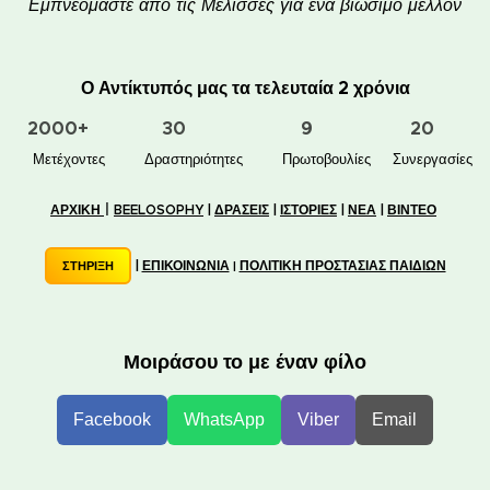
Εμπνεόμαστε από τις Μέλισσες για ένα βιώσιμο μέλλον
Ο Αντίκτυπός μας τα τελευταία 2 χρόνια
2000+
30
9
20
👥 Μετέχοντες
✋📚 Δραστηριότητες
🐝🏠 Πρωτοβουλίες
🤝 Συνεργασίες
|
ΑΡΧΙΚΗ
BEELOSOPHY
|
ΔΡΑΣΕΙΣ
|
ΙΣΤΟΡΙΕΣ
|
ΝΕΑ
|
ΒΙΝΤΕΟ
|
ΕΠΙΚΟΙΝΩΝΙΑ
ΠΟΛΙΤΙΚΗ ΠΡΟΣΤΑΣΙΑΣ ΠΑΙΔΙΩΝ
ΣΤΗΡΙΞΗ
|
Μοιράσου το με έναν φίλο
Facebook
WhatsApp
Viber
Email