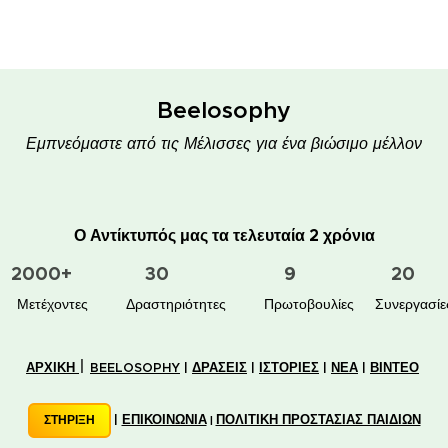
Beelosophy
Εμπνεόμαστε από τις Μέλισσες για ένα βιώσιμο μέλλον
Ο Αντίκτυπός μας τα τελευταία 2 χρόνια
2000+
30
9
20
👥 Μετέχοντες
✋📚 Δραστηριότητες
🐝🏠 Πρωτοβουλίες
🤝 Συνεργασίε
|
ΑΡΧΙΚΗ
BEELOSOPHY
|
ΔΡΑΣΕΙΣ
|
ΙΣΤΟΡΙΕΣ
|
ΝΕΑ
|
ΒΙΝΤΕΟ
|
ΕΠΙΚΟΙΝΩΝΙΑ
ΠΟΛΙΤΙΚΗ ΠΡΟΣΤΑΣΙΑΣ ΠΑΙΔΙΩΝ
ΣΤΗΡΙΞΗ
|