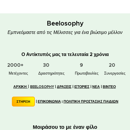
Beelosophy
Εμπνεόμαστε από τις Μέλισσες για ένα βιώσιμο μέλλον
Ο Αντίκτυπός μας τα τελευταία 2 χρόνια
2000+
30
9
20
👥 Μετέχοντες
✋📚 Δραστηριότητες
🐝🏠 Πρωτοβουλίες
🤝 Συνεργασίες
|
ΑΡΧΙΚΗ
BEELOSOPHY
|
ΔΡΑΣΕΙΣ
|
ΙΣΤΟΡΙΕΣ
|
ΝΕΑ
|
ΒΙΝΤΕΟ
|
ΕΠΙΚΟΙΝΩΝΙΑ
ΠΟΛΙΤΙΚΗ ΠΡΟΣΤΑΣΙΑΣ ΠΑΙΔΙΩΝ
ΣΤΗΡΙΞΗ
|
Μοιράσου το με έναν φίλο