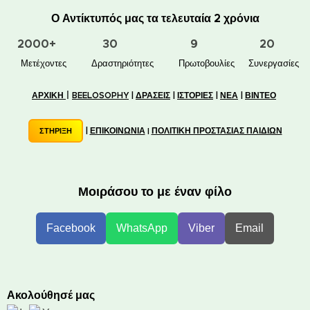
Ο Αντίκτυπός μας τα τελευταία 2 χρόνια
2000+
30
9
20
👥 Μετέχοντες
✋📚 Δραστηριότητες
🐝🏠 Πρωτοβουλίες
🤝 Συνεργασίες
|
ΑΡΧΙΚΗ
BEELOSOPHY
|
ΔΡΑΣΕΙΣ
|
ΙΣΤΟΡΙΕΣ
|
ΝΕΑ
|
ΒΙΝΤΕΟ
|
ΕΠΙΚΟΙΝΩΝΙΑ
ΠΟΛΙΤΙΚΗ ΠΡΟΣΤΑΣΙΑΣ ΠΑΙΔΙΩΝ
ΣΤΗΡΙΞΗ
|
Μοιράσου το με έναν φίλο
Facebook
WhatsApp
Viber
Email
Ακολούθησέ μας