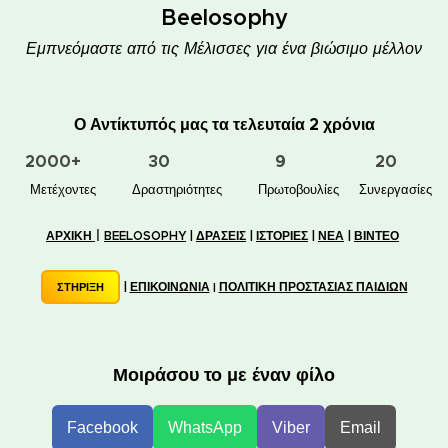
Beelosophy
Εμπνεόμαστε από τις Μέλισσες για ένα βιώσιμο μέλλον
Ο Αντίκτυπός μας τα τελευταία 2 χρόνια
2000+
30
9
20
👥 Μετέχοντες
✋📚 Δραστηριότητες
🐝🏠 Πρωτοβουλίες
🤝 Συνεργασίες
|
ΑΡΧΙΚΗ
BEELOSOPHY
|
ΔΡΑΣΕΙΣ
|
ΙΣΤΟΡΙΕΣ
|
ΝΕΑ
|
ΒΙΝΤΕΟ
|
ΕΠΙΚΟΙΝΩΝΙΑ
ΠΟΛΙΤΙΚΗ ΠΡΟΣΤΑΣΙΑΣ ΠΑΙΔΙΩΝ
ΣΤΗΡΙΞΗ
|
Μοιράσου το με έναν φίλο
Facebook
WhatsApp
Viber
Email