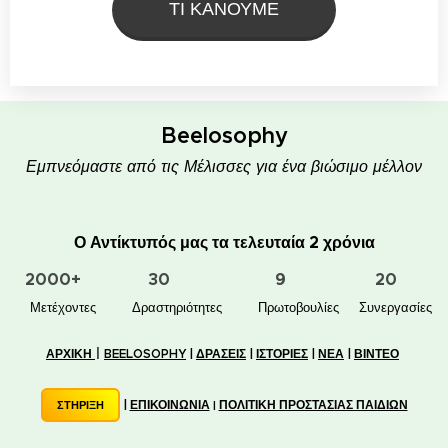
ΤΙ ΚΑΝΟΥΜΕ
Beelosophy
Εμπνεόμαστε από τις Μέλισσες για ένα βιώσιμο μέλλον
Ο Αντίκτυπός μας τα τελευταία 2 χρόνια
2000+
30
9
20
👥 Μετέχοντες
✋📚 Δραστηριότητες
🐝🏠 Πρωτοβουλίες
🤝 Συνεργασίες
|
ΑΡΧΙΚΗ
BEELOSOPHY
|
ΔΡΑΣΕΙΣ
|
ΙΣΤΟΡΙΕΣ
|
ΝΕΑ
|
ΒΙΝΤΕΟ
|
ΕΠΙΚΟΙΝΩΝΙΑ
ΠΟΛΙΤΙΚΗ ΠΡΟΣΤΑΣΙΑΣ ΠΑΙΔΙΩΝ
ΣΤΗΡΙΞΗ
|